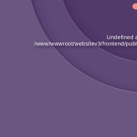
Undefined a
/www/wwwroot/websitev3/frontend/pub